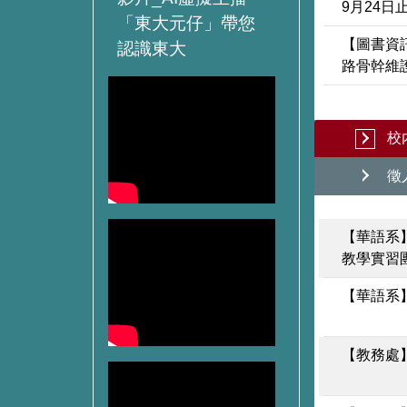
9月24日止
「東大元仔」帶您
【圖書資
認識東大
路骨幹維
校
徵
【華語系
教學實習
【華語系
【教務處