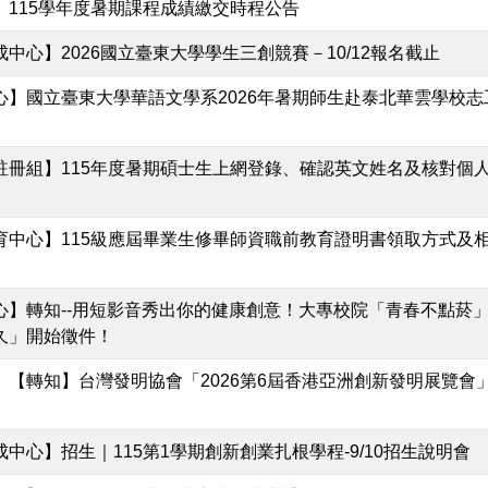
】115學年度暑期課程成績繳交時程公告
中心】2026國立臺東大學學生三創競賽－10/12報名截止
心】國立臺東大學華語文學系2026年暑期師生赴泰北華雲學校志
註冊組】115年度暑期碩士生上網登錄、確認英文姓名及核對個
育中心】115級應屆畢業生修畢師資職前教育證明書領取方式及
心】轉知--用短影音秀出你的健康創意！大專校院「青春不點菸
久」開始徵件！
】【轉知】台灣發明協會「2026第6屆香港亞洲創新發明展覽會
中心】招生｜115第1學期創新創業扎根學程-9/10招生說明會