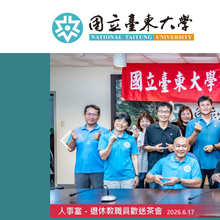
跳
到
主
要
內
容
區