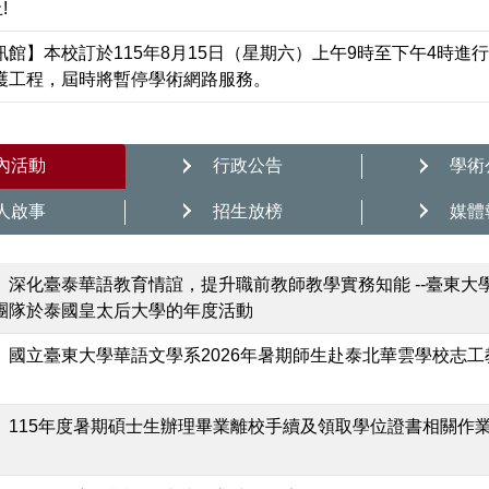
!
訊館】本校訂於115年8月15日（星期六）上午9時至下午4時進
護工程，屆時將暫停學術網路服務。
內活動
行政公告
學術
人啟事
招生放榜
媒體
】深化臺泰華語教育情誼，提升職前教師教學實務知能 --臺東大
團隊於泰國皇太后大學的年度活動
】國立臺東大學華語文學系2026年暑期師生赴泰北華雲學校志工
】115年度暑期碩士生辦理畢業離校手續及領取學位證書相關作